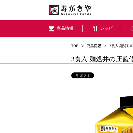
商品情報
レシピ
TOP
＞
商品情報
＞
3食入 麺処井
3食入 麺処井の庄監