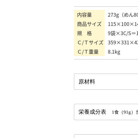
内容量
273g（めん8
商品サイズ
115×100×1
規 格
9袋×3C/S＝1
Ｃ/Ｔサイズ
359×331×4
Ｃ/Ｔ重量
8.1kg
原材料
栄養成分表
1食（91g