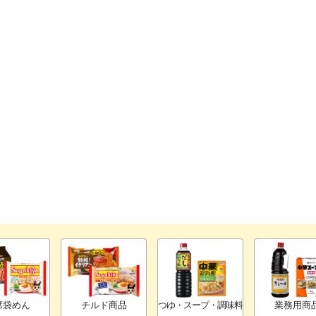
席袋めん
チルド商品
つゆ・スープ・調味料
業務用商