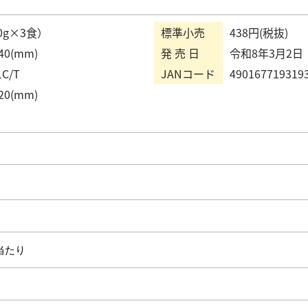
0g×3食）
標準小売
438円(税抜)
40(mm)
発 売 日
令和8年3月2日
C/T
JANコード
490167719319
20(mm)
）当たり