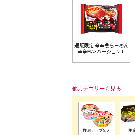
通販限定 辛辛魚らーめん
辛辛MAXバージョンⅡ
他カテゴリーも見る
即席カップめん
即