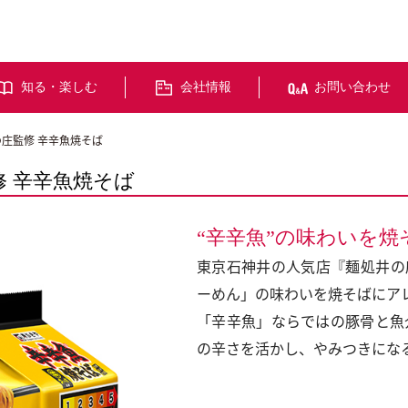
知る・楽しむ
会社情報
お問い合わせ
の庄監修 辛辛魚焼そば
修 辛辛魚焼そば
“辛辛魚”の味わいを
東京石神井の人気店『麺処井の
ーめん」の味わいを焼そばにア
「辛辛魚」ならではの豚骨と魚
の辛さを活かし、やみつきにな