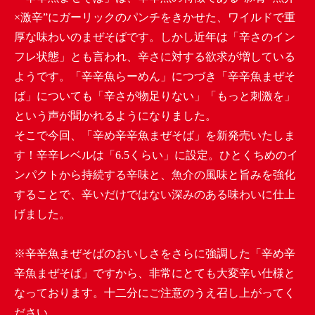
×激辛”にガーリックのパンチをきかせた、ワイルドで重
厚な味わいのまぜそばです。しかし近年は「辛さのイン
フレ状態」とも言われ、辛さに対する欲求が増している
ようです。「辛辛魚らーめん」につづき「辛辛魚まぜそ
ば」についても「辛さが物足りない」「もっと刺激を」
という声が聞かれるようになりました。
そこで今回、「辛め辛辛魚まぜそば」を新発売いたしま
す！辛辛レベルは「6.5くらい」に設定。ひとくちめのイ
ンパクトから持続する辛味と、魚介の風味と旨みを強化
することで、辛いだけではない深みのある味わいに仕上
げました。
※辛辛魚まぜそばのおいしさをさらに強調した「辛め辛
辛魚まぜそば」ですから、非常にとても大変辛い仕様と
なっております。十二分にご注意のうえ召し上がってく
ださい。