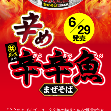
「辛辛魚まぜそば」は、辛辛魚の特徴である“豚骨×魚介