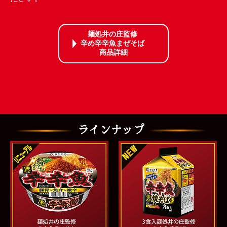
麺処井の庄監修
辛め辛辛魚まぜそば
商品詳細
ラインナップ