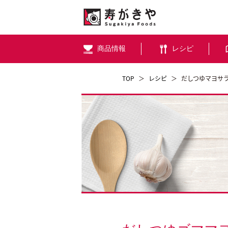
商品情報
レシピ
TOP
＞
レシピ
＞
だしつゆマヨサ