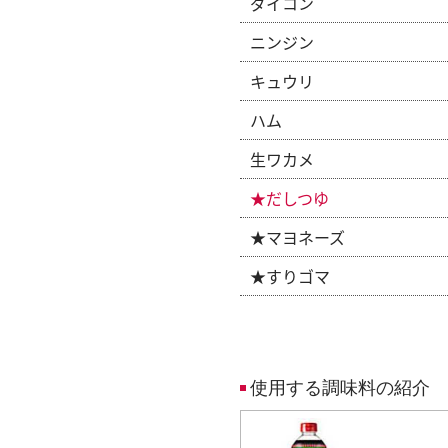
ダイコン
ニンジン
キュウリ
ハム
生ワカメ
★だしつゆ
★マヨネーズ
★すりゴマ
使用する調味料の紹介