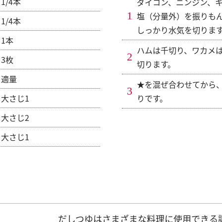
1/4本
ダイコン、ニンジン、
塩（分量外）を振りも
1/4本
しっかり水気を切りま
1本
ハムは千切り、ワカメ
3枚
切ります。
適量
★を混ぜ合わせてから、
大さじ1
りです。
大さじ2
大さじ1
だしつゆはさまざまな料理に使用できる