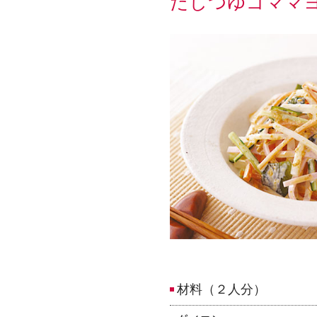
だしつゆゴママ
材料（２人分）