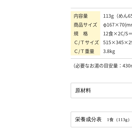
内容量
113g（めん6
商品サイズ
φ167×70(m
規 格
12食×2C/S＝
Ｃ/Ｔサイズ
515×345×2
Ｃ/Ｔ重量
3.8kg
（必要なお湯の目安量：430
原材料
栄養成分表
1食（113g