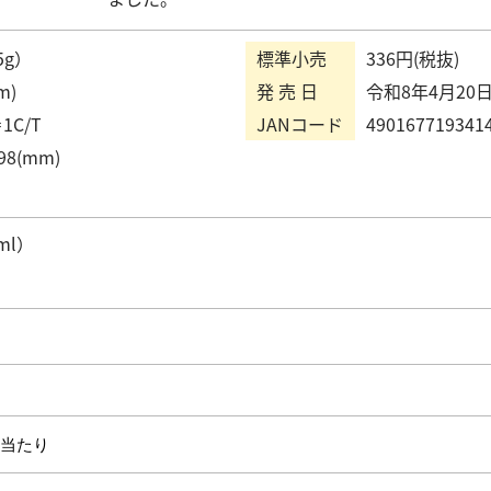
5g）
標準小売
336円(税抜)
m)
発 売 日
令和8年4月20
1C/T
JANコード
490167719341
98(mm)
ml）
）当たり