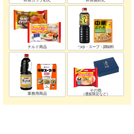
即席カップめん
即席袋めん
チルド商品
つゆ・スープ・調味料
その他
業務用商品
（通販限定など）