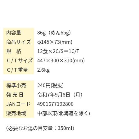
内容量
86g（めん65g）
商品サイズ
φ145×73(mm)
規 格
12食×2C/S＝1C/T
Ｃ/Ｔサイズ
447×300×310(mm)
Ｃ/Ｔ重量
2.6kg
標準小売
240円(税抜)
発 売 日
令和7年9月8日（月）
JANコード
4901677192806
販売地域
中部以東(北海道を除く)
（必要なお湯の目安量：350ml）